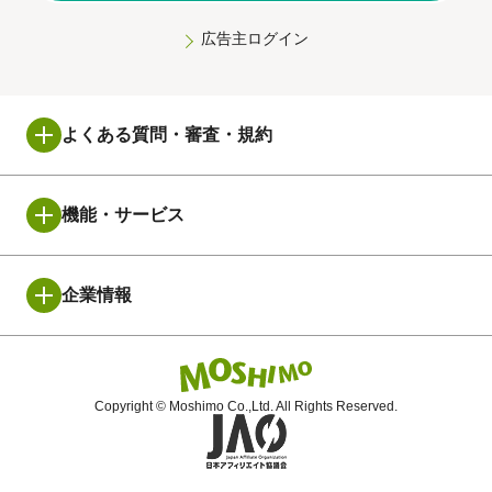
広告主ログイン
よくある質問・審査・規約
もしもアフィリエイトメディア利用規約
機能・サービス
もしもアフィリエイトマーチャント利用規約
はじめての方へ
企業情報
【メディア用】よくある質問
W報酬制度
運営会社について
【広告主用】よくある質問
Copyright © Moshimo Co.,Ltd. All Rights Reserved.
楽天モーションウィジェット
ニュースリリース
よくある不正/違反事例
もしもキャッシュバック
プライバシーポリシー